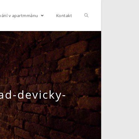
vání v apartmmánu
Kontakt
ad-devicky-