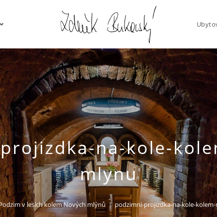
Ubyto
projizdka-na-kole-kol
mlynu
Podzim v lesích kolem Nových mlýnů
|
podzimni-projizdka-na-kole-kolem