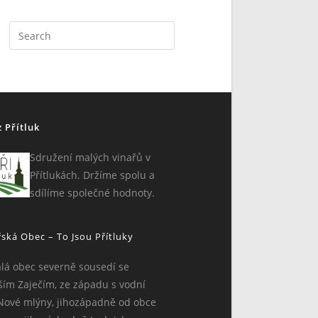
Search
for:
z Přítluk
Sdružení malých vinařů v
Přítlukách. Držíme spolu a
sdílíme společné hodnoty.
řská Obec – To Jsou Přítluky
lá obec severně sousedí se
ím Zaječím, ze západu s vodní
Nové mlýny, jihozápadně od obce