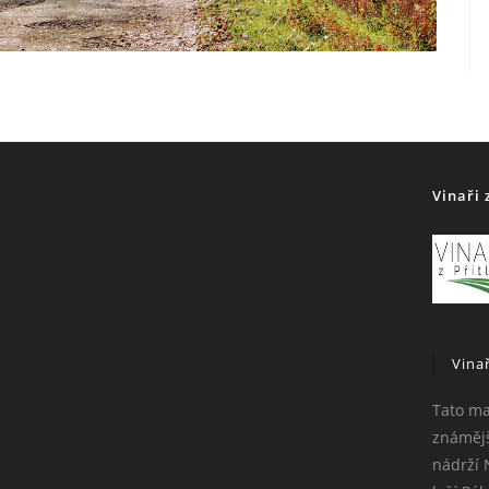
Vinaři 
Vina
Tato ma
známějš
nádrží 