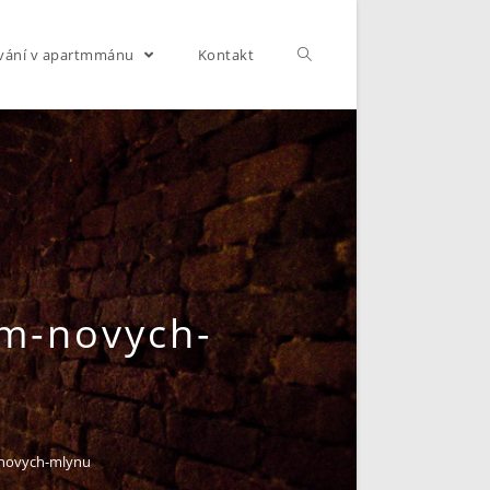
vání v apartmmánu
Kontakt
em-novych-
-novych-mlynu