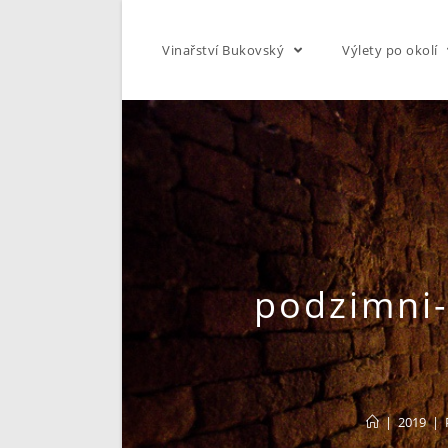
Skip
to
Vinařství Bukovský
Výlety po okolí
content
podzimni-
|
2019
|